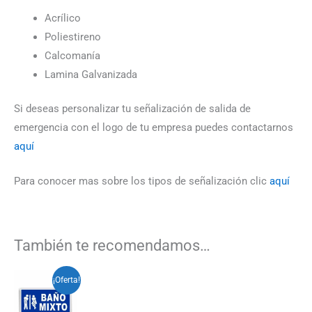
Acrílico
Poliestireno
Calcomanía
Lamina Galvanizada
Si deseas personalizar tu señalización de salida de
emergencia con el logo de tu empresa puedes contactarnos
aquí
Para conocer mas sobre los tipos de señalización clic
aquí
También te recomendamos…
Rango
Este
¡Oferta!
de
producto
precios:
desde