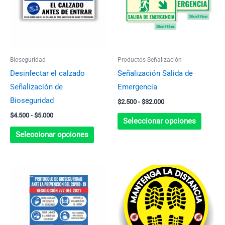
$5.000
$32.000
variantes.
variant
Las
Las
opciones
opcion
se
se
Bioseguridad
Productos Señalización
pueden
pueden
Desinfectar el calzado
Señalización Salida de
elegir
elegir
Señalización de
Emergencia
en
en
Bioseguridad
$
2.500
-
$
32.000
la
la
$
4.500
-
$
5.000
página
página
Seleccionar opciones
de
de
Seleccionar opciones
producto
produc