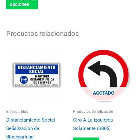
en
opciones
la
página
de
Productos relacionados
producto
Rango
Este
de
producto
precios:
desde
tiene
$4.500
múltiples
hasta
$5.000
variantes.
Las
AGOTADO
opciones
se
Bioseguridad
Productos Señalización
pueden
Distanciamiento Social
Giro A La Izquierda
elegir
Señalización de
Solamente (SR05)
en
Bioseguridad