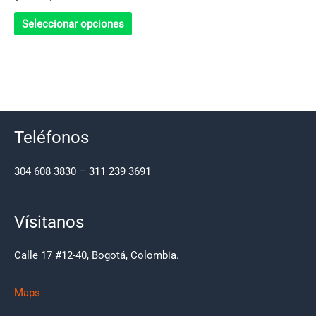
página
página
de
de
Seleccionar opciones
producto
produc
Teléfonos
304 608 3830 – 311 239 3691
Vísitanos
Calle 17 #12-40, Bogotá, Colombia.
Maps