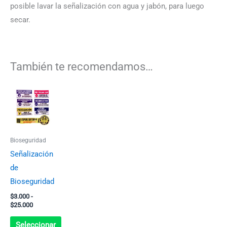
posible lavar la señalización con agua y jabón, para luego
secar.
También te recomendamos…
Rango
Este
de
producto
precios:
desde
tiene
$3.000
múltiples
hasta
Bioseguridad
$25.000
variantes.
Señalización
Las
de
opciones
Bioseguridad
se
$
3.000
-
pueden
$
25.000
elegir
Seleccionar