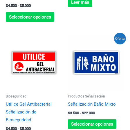
la
Leer más
$
4.500
-
$
5.000
página
de
Seleccionar opciones
producto
Rango
Rango
Este
Este
¡Oferta!
de
de
producto
produc
precios:
precios:
desde
desde
tiene
tiene
$4.500
$3.500
múltiples
múltip
hasta
hasta
$5.000
$22.000
variantes.
variant
Las
Las
opciones
opcion
se
se
Bioseguridad
Productos Señalización
pueden
pueden
Utilice Gel Antibacterial
Señalización Baño Mixto
elegir
elegir
Señalización de
$
3.500
-
$
22.000
en
en
Bioseguridad
la
la
Seleccionar opciones
$
4.500
-
$
5.000