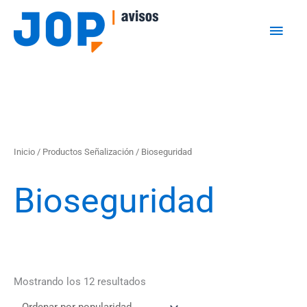
Ir
Men
al
princ
contenido
Ordenado
Inicio
/
Productos Señalización
/ Bioseguridad
por
popularidad
Bioseguridad
Mostrando los 12 resultados