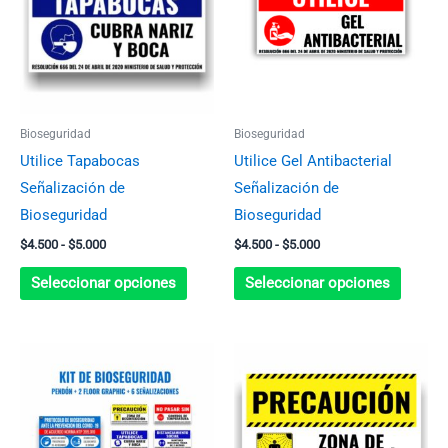
múltiples
múltip
hasta
hasta
$5.000
$5.000
variantes.
variant
Las
Las
opciones
opcion
se
se
Bioseguridad
Bioseguridad
pueden
pueden
Utilice Tapabocas
Utilice Gel Antibacterial
elegir
elegir
Señalización de
Señalización de
en
en
Bioseguridad
Bioseguridad
la
la
$
4.500
-
$
5.000
$
4.500
-
$
5.000
página
página
de
de
Seleccionar opciones
Seleccionar opciones
producto
produc
Rango
Este
de
produc
precios:
desde
tiene
$4.500
múltip
hasta