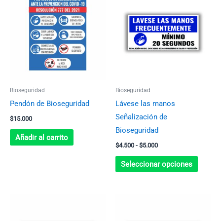
produc
precios:
desde
tiene
$4.500
múltip
hasta
$5.000
variant
Las
opcion
se
Bioseguridad
Bioseguridad
pueden
Pendón de Bioseguridad
Lávese las manos
elegir
Señalización de
$
15.000
en
Bioseguridad
la
Añadir al carrito
$
4.500
-
$
5.000
página
de
Seleccionar opciones
produc
Rango
Rango
Este
Este
de
de
producto
produc
precios:
precios: