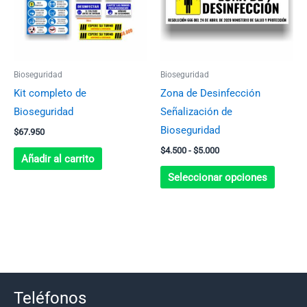
$5.000
variant
Las
opcion
se
Bioseguridad
Bioseguridad
pueden
Kit completo de
Zona de Desinfección
elegir
Bioseguridad
Señalización de
en
Bioseguridad
$
67.950
la
$
4.500
-
$
5.000
página
Añadir al carrito
de
Seleccionar opciones
produc
Teléfonos