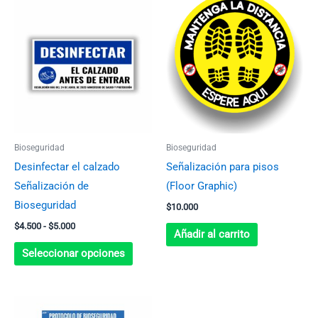
Rango
Este
de
producto
precios:
desde
tiene
$4.500
múltiples
hasta
$5.000
variantes.
Las
opciones
se
Bioseguridad
Bioseguridad
pueden
Desinfectar el calzado
Señalización para pisos
elegir
Señalización de
(Floor Graphic)
en
Bioseguridad
$
10.000
la
$
4.500
-
$
5.000
página
Añadir al carrito
de
Seleccionar opciones
producto
Rango
Este
de