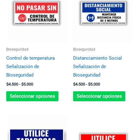
desde
desde
tiene
tiene
$4.500
$4.500
múltiples
múltip
hasta
hasta
$5.000
$5.000
variantes.
variant
Las
Las
opciones
opcion
se
se
Bioseguridad
Bioseguridad
pueden
pueden
Control de temperatura
Distanciamiento Social
elegir
elegir
Señalización de
Señalización de
en
en
Bioseguridad
Bioseguridad
la
la
$
4.500
-
$
5.000
$
4.500
-
$
5.000
página
página
de
de
Seleccionar opciones
Seleccionar opciones
producto
produc
Rango
Rango
Este
Este
de
de
producto
produc
precios:
precios:
desde
desde
tiene
tiene
$4.500
$4.500