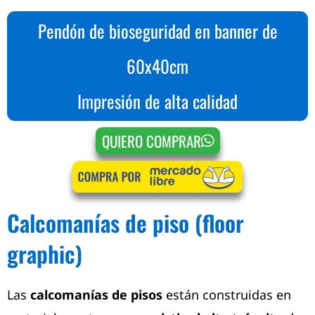
Pendón de bioseguridad en banner de
60x40cm
Impresión de alta calidad
QUIERO COMPRAR
Calcomanías de piso (floor
graphic)
Las
calcomanías de pisos
están construidas en