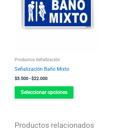
$22.000
variantes.
Las
opciones
se
pueden
elegir
Productos Señalización
en
Señalización Baño Mixto
la
$
3.500
-
$
22.000
página
de
Seleccionar opciones
producto
Productos relacionados