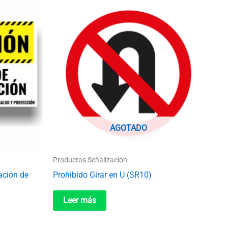
e
ducto
ne
tiples
iantes.
s
iones
eden
AGOTADO
gir
Productos Señalización
ación de
Prohibido Girar en U (SR10)
ina
Leer más
ducto