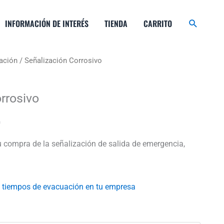
Buscar
INFORMACIÓN DE INTERÉS
TIENDA
CARRITO
ación
/ Señalización Corrosivo
Rango
El
de
precio
rrosivo
precios:
actual
desde
es:
u compra de la señalización de salida de emergencia,
.
$2.500
$22.000.
hasta
 tiempos de evacuación en tu empresa
$32.000