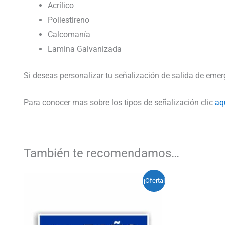
Acrílico
Poliestireno
Calcomanía
Lamina Galvanizada
Si deseas personalizar tu señalización de salida de eme
Para conocer mas sobre los tipos de señalización clic
aq
También te recomendamos…
Rango
Este
¡Oferta!
de
producto
precios:
desde
tiene
$3.500
hasta
múltiples