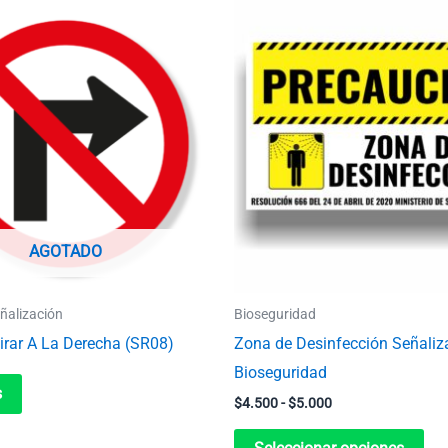
Rango
Est
de
pro
precios:
desde
tie
$4.500
hasta
múl
$5.000
var
La
opc
se
pu
AGOTADO
ele
en
ñalización
Bioseguridad
la
irar A La Derecha (SR08)
Zona de Desinfección Señaliz
pág
Bioseguridad
de
s
$
4.500
-
$
5.000
pro