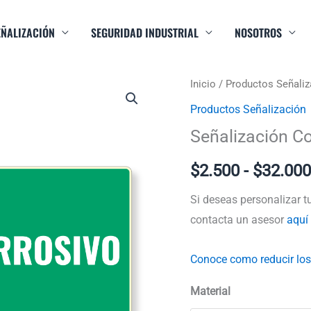
EÑALIZACIÓN
SEGURIDAD INDUSTRIAL
NOSOTROS
Señalización
Inicio
/
Productos Señaliz
El
Corrosivo
Productos Señalización
precio
cantidad
Señalización Co
original
$
2.500
-
$
32.000
era:
Si deseas personalizar t
$25.000
contacta un asesor
aquí
Conoce como reducir los
Material