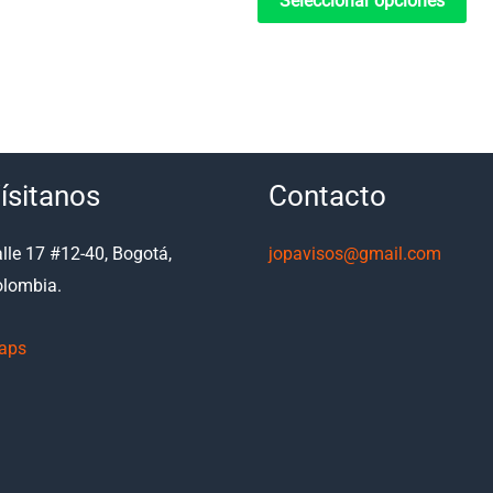
Seleccionar opciones
ísitanos
Contacto
lle 17 #12-40, Bogotá,
jopavisos@gmail.com
lombia.
aps