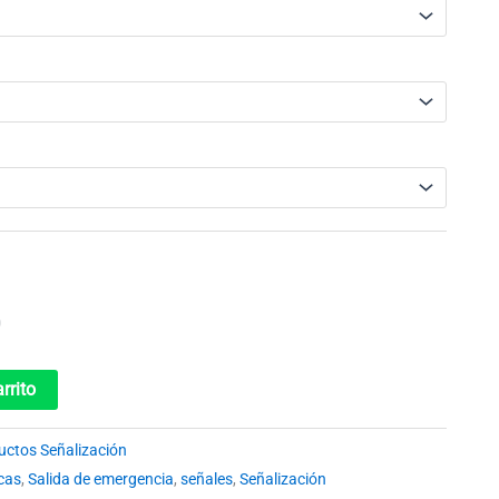
rrito
uctos Señalización
cas
,
Salida de emergencia
,
señales
,
Señalización