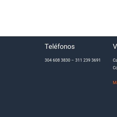
Teléfonos
V
304 608 3830 – 311 239 3691
Ca
Co
M