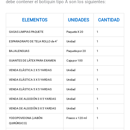
debe contener el botiquin tipo A son los siguientes:
ELEMENTOS
UNIDADES
CANTIDAD
GASAS LIMPIAS PAQUETE
Paquete X 20
1
ESPARADRAPO DE TELA ROLLO de 4″
Unidad
1
BAJALENGUAS
Paquete por 20
1
GUANTES DE LÁTEX PARA EXAMEN
Caja por 100
1
VENDA ELÁSTICA 2 X 5 YARDAS
Unidad
1
VENDA ELÁSTICA 3 X 5 YARDAS
Unidad
1
VENDA ELÁSTICA 5 X 5 YARDAS
Unidad
1
VENDA DE ALGODÓN 3 X 5 YARDAS
Unidad
1
VENDA DE ALGODÓN 3 X 5 YARDAS
Unidad
1
YODOPOVIDONA (JABÓN
Frasco x 120 ml
1
QUIRÚRGICO)