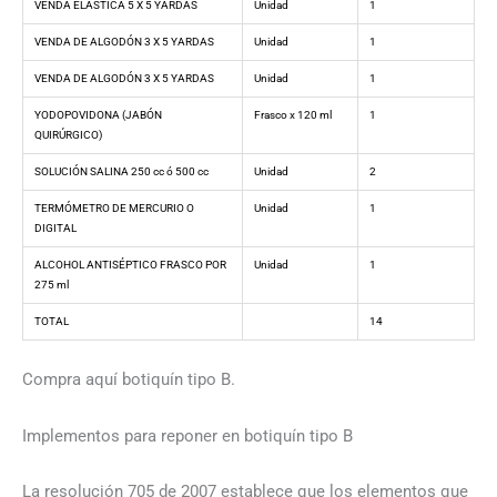
VENDA ELÁSTICA 5 X 5 YARDAS
Unidad
1
VENDA DE ALGODÓN 3 X 5 YARDAS
Unidad
1
VENDA DE ALGODÓN 3 X 5 YARDAS
Unidad
1
YODOPOVIDONA (JABÓN
Frasco x 120 ml
1
QUIRÚRGICO)
SOLUCIÓN SALINA 250 cc ó 500 cc
Unidad
2
TERMÓMETRO DE MERCURIO O
Unidad
1
DIGITAL
ALCOHOL ANTISÉPTICO FRASCO POR
Unidad
1
275 ml
TOTAL
14
Compra aquí botiquín tipo B.
Implementos para reponer en botiquín tipo B
La resolución 705 de 2007 establece que los elementos que