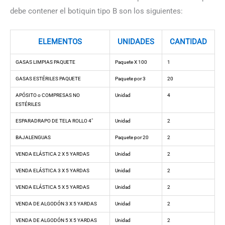
debe contener el botiquin tipo B son los siguientes:
ELEMENTOS
UNIDADES
CANTIDAD
GASAS LIMPIAS PAQUETE
Paquete X 100
1
GASAS ESTÉRILES PAQUETE
Paquete por 3
20
APÓSITO o COMPRESAS NO
Unidad
4
ESTÉRILES
ESPARADRAPO DE TELA ROLLO 4″
Unidad
2
BAJALENGUAS
Paquete por 20
2
VENDA ELÁSTICA 2 X 5 YARDAS
Unidad
2
VENDA ELÁSTICA 3 X 5 YARDAS
Unidad
2
VENDA ELÁSTICA 5 X 5 YARDAS
Unidad
2
VENDA DE ALGODÓN 3 X 5 YARDAS
Unidad
2
VENDA DE ALGODÓN 5 X 5 YARDAS
Unidad
2