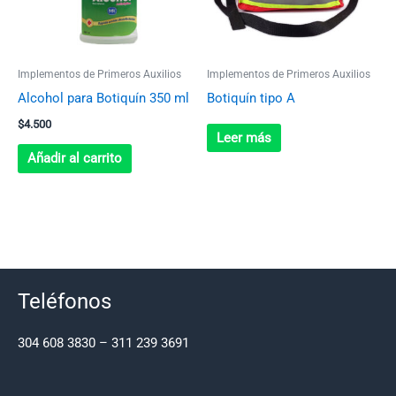
Implementos de Primeros Auxilios
Implementos de Primeros Auxilios
Alcohol para Botiquín 350 ml
Botiquín tipo A
$
4.500
Leer más
Añadir al carrito
Teléfonos
304 608 3830 – 311 239 3691