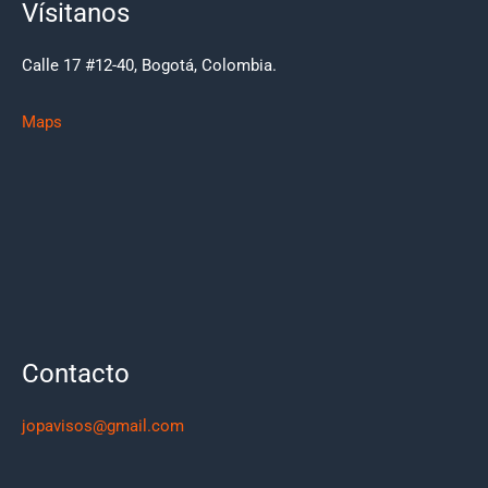
Vísitanos
Calle 17 #12-40, Bogotá, Colombia.
Maps
Contacto
jopavisos@gmail.com