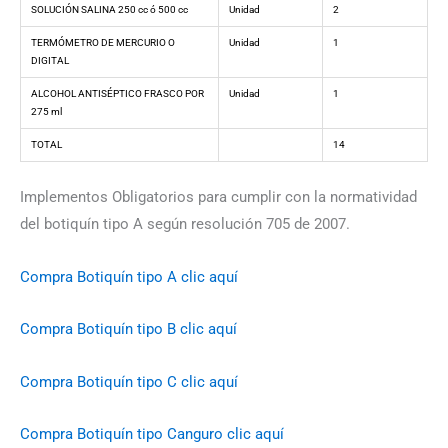
SOLUCIÓN SALINA 250 cc ó 500 cc
Unidad
2
TERMÓMETRO DE MERCURIO O
Unidad
1
DIGITAL
ALCOHOL ANTISÉPTICO FRASCO POR
Unidad
1
275 ml
TOTAL
14
Implementos Obligatorios para cumplir con la normatividad
del botiquín tipo A según resolución 705 de 2007.
Compra Botiquín tipo A clic aquí
Compra Botiquín tipo B clic aquí
Compra Botiquín tipo C clic aquí
Compra Botiquín tipo Canguro clic aquí