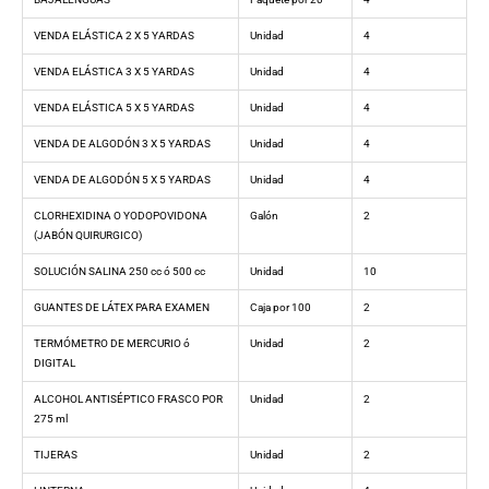
VENDA ELÁSTICA 2 X 5 YARDAS
Unidad
4
VENDA ELÁSTICA 3 X 5 YARDAS
Unidad
4
VENDA ELÁSTICA 5 X 5 YARDAS
Unidad
4
VENDA DE ALGODÓN 3 X 5 YARDAS
Unidad
4
VENDA DE ALGODÓN 5 X 5 YARDAS
Unidad
4
CLORHEXIDINA O YODOPOVIDONA
Galón
2
(JABÓN QUIRURGICO)
SOLUCIÓN SALINA 250 cc ó 500 cc
Unidad
10
GUANTES DE LÁTEX PARA EXAMEN
Caja por 100
2
TERMÓMETRO DE MERCURIO ó
Unidad
2
DIGITAL
ALCOHOL ANTISÉPTICO FRASCO POR
Unidad
2
275 ml
TIJERAS
Unidad
2