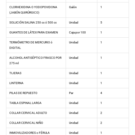
CLORHEXIDINA O YODOPOVIDONA
Galón
1
(JABÓN QUIRÚRGICO)
SOLUCIÓN SALINA 250 cc ó 500 cc
Unidad
5
GUANTES DE LÁTEX PARA EXAMEN
Caja por 100
1
TERMÓMETRO DE MERCURIO ó
Unidad
1
DIGITAL
ALCOHOL ANTISÉPTICO FRASCO POR
Unidad
1
275 ml
TIJERAS
Unidad
1
LINTERNA
Unidad
1
PILAS DE REPUESTO
Par
4
TABLA ESPINAL LARGA
Unidad
1
COLLAR CERVICAL ADULTO
Unidad
2
COLLAR CERVICAL NIÑO
Unidad
2
INMOVILIZADORES o FÉRULA
Unidad
1