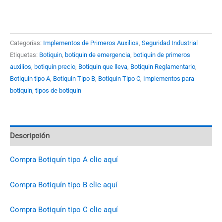
Categorías:
Implementos de Primeros Auxilios
,
Seguridad Industrial
Etiquetas:
Botiquin
,
botiquin de emergencia
,
botiquin de primeros
auxilios
,
botiquin precio
,
Botiquin que lleva
,
Botiquin Reglamentario
,
Botiquin tipo A
,
Botiquin Tipo B
,
Botiquin Tipo C
,
Implementos para
botiquin
,
tipos de botiquin
Descripción
Compra Botiquín tipo A clic aquí
Compra Botiquín tipo B clic aquí
Compra Botiquín tipo C clic aquí