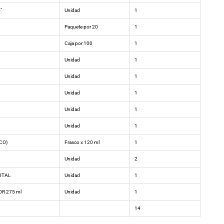
″
Unidad
1
Paquete por 20
1
Caja por 100
1
Unidad
1
Unidad
1
Unidad
1
Unidad
1
Unidad
1
CO)
Frasco x 120 ml
1
Unidad
2
ITAL
Unidad
1
R 275 ml
Unidad
1
14