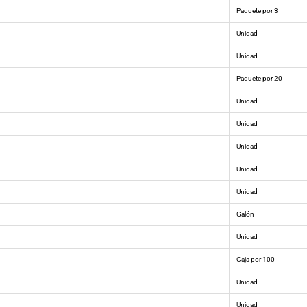
Paquete por 3
Unidad
Unidad
Paquete por 20
Unidad
Unidad
Unidad
Unidad
Unidad
Galón
Unidad
Caja por 100
Unidad
Unidad