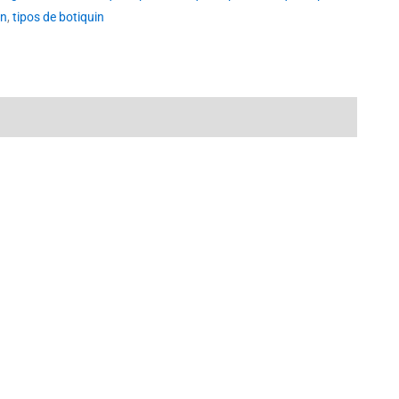
in
,
tipos de botiquin