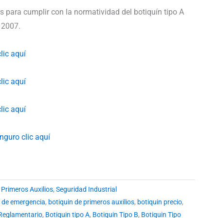
 para cumplir con la normatividad del botiquín tipo A
 2007.
lic aquí
lic aquí
lic aquí
nguro clic aquí
Primeros Auxilios
,
Seguridad Industrial
n de emergencia
,
botiquin de primeros auxilios
,
botiquin precio
,
 Reglamentario
,
Botiquin tipo A
,
Botiquin Tipo B
,
Botiquin Tipo