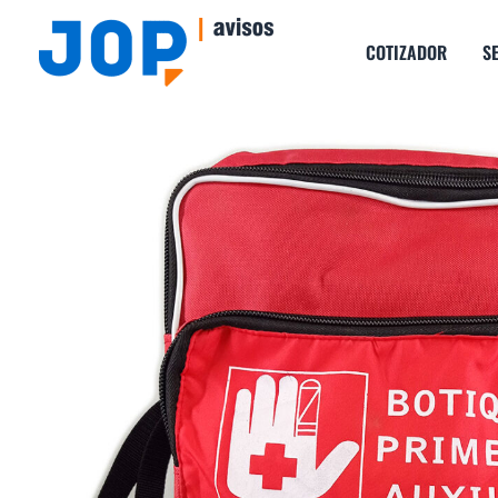
Ir
al
COTIZADOR
S
contenido