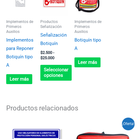
precios:
desde
tiene
$2.500
múltiples
hasta
Implementos de
Productos
Implementos de
$25.000
variantes.
Primeros
Señalización
Primeros
Auxilios
Auxilios
Las
Señalización
Implementos
Botiquín tipo
opciones
Botiquín
para Reponer
A
se
$
2.500
-
Botiquín tipo
pueden
$
25.000
Leer más
A
elegir
Seleccionar
en
opciones
Leer más
la
página
de
Productos relacionados
producto
Rango
El
El
Este
¡Oferta!
de
precio
precio
producto
precios:
original
actual
desde
era:
es: