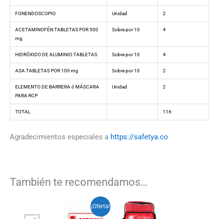
FONENDOSCOPIO
Unidad
2
ACETAMINOFÉN TABLETAS POR 500
Sobre por 10
4
mg
HIDRÓXIDO DE ALUMINIO TABLETAS
Sobre por 10
4
ASA TABLETAS POR 100 mg
Sobre por 10
2
ELEMENTO DE BARRERA ó MÁSCARA
Unidad
2
PARA RCP
TOTAL
116
Agradecimientos especiales a
https://safetya.co
También te recomendamos…
Rango
Este
¡Oferta!
de
producto