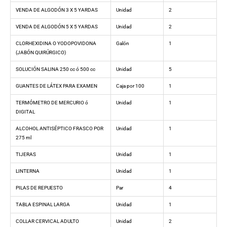
VENDA DE ALGODÓN 3 X 5 YARDAS
Unidad
2
VENDA DE ALGODÓN 5 X 5 YARDAS
Unidad
2
CLORHEXIDINA O YODOPOVIDONA
Galón
1
(JABÓN QUIRÚRGICO)
SOLUCIÓN SALINA 250 cc ó 500 cc
Unidad
5
GUANTES DE LÁTEX PARA EXAMEN
Caja por 100
1
TERMÓMETRO DE MERCURIO ó
Unidad
1
DIGITAL
ALCOHOL ANTISÉPTICO FRASCO POR
Unidad
1
275 ml
TIJERAS
Unidad
1
LINTERNA
Unidad
1
PILAS DE REPUESTO
Par
4
TABLA ESPINAL LARGA
Unidad
1
COLLAR CERVICAL ADULTO
Unidad
2