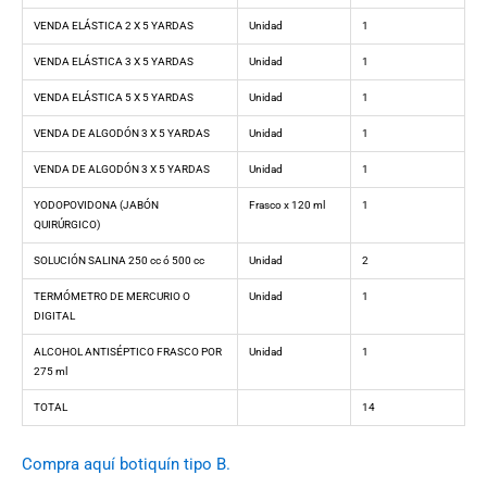
VENDA ELÁSTICA 2 X 5 YARDAS
Unidad
1
VENDA ELÁSTICA 3 X 5 YARDAS
Unidad
1
VENDA ELÁSTICA 5 X 5 YARDAS
Unidad
1
VENDA DE ALGODÓN 3 X 5 YARDAS
Unidad
1
VENDA DE ALGODÓN 3 X 5 YARDAS
Unidad
1
YODOPOVIDONA (JABÓN
Frasco x 120 ml
1
QUIRÚRGICO)
SOLUCIÓN SALINA 250 cc ó 500 cc
Unidad
2
TERMÓMETRO DE MERCURIO O
Unidad
1
DIGITAL
ALCOHOL ANTISÉPTICO FRASCO POR
Unidad
1
275 ml
TOTAL
14
Compra aquí botiquín tipo B.