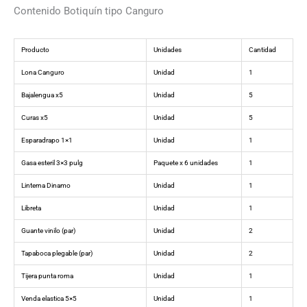
Contenido Botiquín tipo Canguro
Producto
Unidades
Cantidad
Lona Canguro
Unidad
1
Bajalengua x5
Unidad
5
Curas x5
Unidad
5
Esparadrapo 1×1
Unidad
1
Gasa esteril 3×3 pulg
Paquete x 6 unidades
1
Linterna Dinamo
Unidad
1
Libreta
Unidad
1
Guante vinilo (par)
Unidad
2
Tapaboca plegable (par)
Unidad
2
Tijera punta roma
Unidad
1
Venda elastica 5×5
Unidad
1