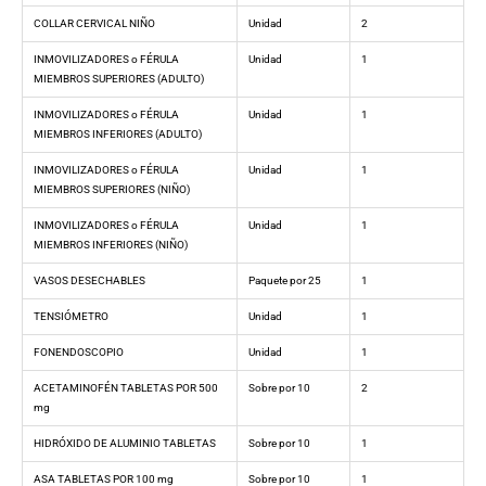
COLLAR CERVICAL NIÑO
Unidad
2
INMOVILIZADORES o FÉRULA
Unidad
1
MIEMBROS SUPERIORES (ADULTO)
INMOVILIZADORES o FÉRULA
Unidad
1
MIEMBROS INFERIORES (ADULTO)
INMOVILIZADORES o FÉRULA
Unidad
1
MIEMBROS SUPERIORES (NIÑO)
INMOVILIZADORES o FÉRULA
Unidad
1
MIEMBROS INFERIORES (NIÑO)
VASOS DESECHABLES
Paquete por 25
1
TENSIÓMETRO
Unidad
1
FONENDOSCOPIO
Unidad
1
ACETAMINOFÉN TABLETAS POR 500
Sobre por 10
2
mg
HIDRÓXIDO DE ALUMINIO TABLETAS
Sobre por 10
1
ASA TABLETAS POR 100 mg
Sobre por 10
1