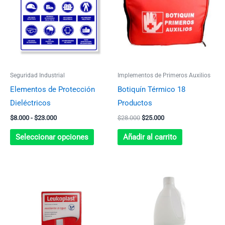
tiene
$8.000
$28.000.
$25.000.
múltiples
hasta
$23.000
variantes.
Las
opciones
se
Seguridad Industrial
Implementos de Primeros Auxilios
pueden
Elementos de Protección
Botiquín Térmico 18
elegir
Dieléctricos
Productos
en
$
8.000
-
$
23.000
$
28.000
$
25.000
la
página
Seleccionar opciones
Añadir al carrito
de
producto