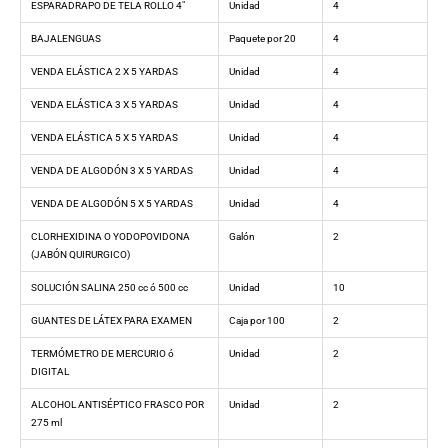
ESPARADRAPO DE TELA ROLLO 4″
Unidad
4
BAJALENGUAS
Paquete por 20
4
VENDA ELÁSTICA 2 X 5 YARDAS
Unidad
4
VENDA ELÁSTICA 3 X 5 YARDAS
Unidad
4
VENDA ELÁSTICA 5 X 5 YARDAS
Unidad
4
VENDA DE ALGODÓN 3 X 5 YARDAS
Unidad
4
VENDA DE ALGODÓN 5 X 5 YARDAS
Unidad
4
CLORHEXIDINA O YODOPOVIDONA
Galón
2
(JABÓN QUIRURGICO)
SOLUCIÓN SALINA 250 cc ó 500 cc
Unidad
10
GUANTES DE LÁTEX PARA EXAMEN
Caja por 100
2
TERMÓMETRO DE MERCURIO ó
Unidad
2
DIGITAL
ALCOHOL ANTISÉPTICO FRASCO POR
Unidad
2
275 ml