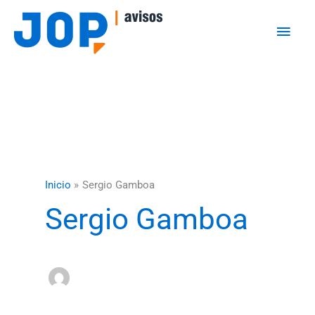
Ir
Men
al
princ
contenido
Inicio
Sergio Gamboa
Sergio Gamboa