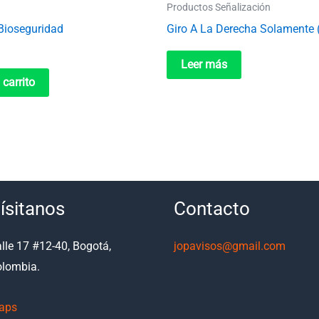
Productos Señalización
Bioseguridad
Giro A La Derecha Solamente
Leer más
 carrito
ísitanos
Contacto
lle 17 #12-40, Bogotá,
jopavisos@gmail.com
lombia.
aps