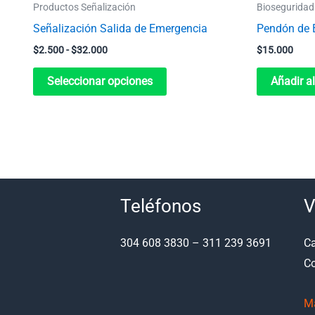
Productos Señalización
Bioseguridad
la
Señalización Salida de Emergencia
Pendón de 
página
$
2.500
-
$
32.000
$
15.000
de
producto
Seleccionar opciones
Añadir al
Teléfonos
V
304 608 3830 – 311 239 3691
Ca
Co
M