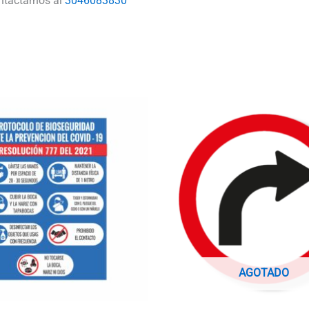
ntactarnos al
3046083830
AGOTADO