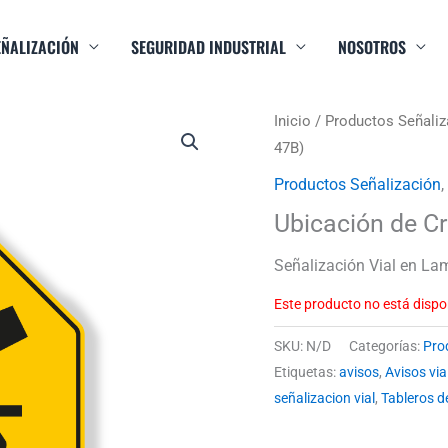
EÑALIZACIÓN
SEGURIDAD INDUSTRIAL
NOSOTROS
Inicio
/
Productos Señaliz
47B)
Productos Señalización
,
Ubicación de C
Señalización Vial en La
Este producto no está dispo
SKU:
N/D
Categorías:
Pro
Etiquetas:
avisos
,
Avisos via
señalizacion vial
,
Tableros d