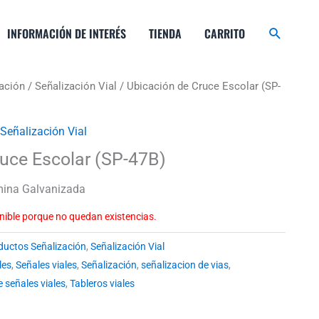
Buscar
INFORMACIÓN DE INTERÉS
TIENDA
CARRITO
ación
/
Señalización Vial
/ Ubicación de Cruce Escolar (SP-
Señalización Vial
ruce Escolar (SP-47B)
mina Galvanizada
nible porque no quedan existencias.
ductos Señalización
,
Señalización Vial
les
,
Señales viales
,
Señalización
,
señalizacion de vias
,
e señales viales
,
Tableros viales