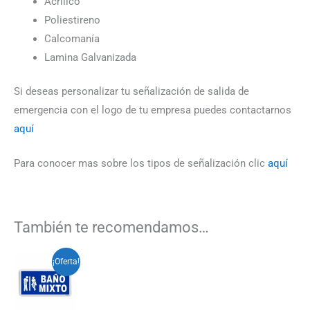
Acrílico
Poliestireno
Calcomanía
Lamina Galvanizada
Si deseas personalizar tu señalización de salida de
emergencia con el logo de tu empresa puedes contactarnos
aquí
Para conocer mas sobre los tipos de señalización clic
aquí
También te recomendamos…
Rango
Este
¡Oferta!
de
producto
precios:
desde
tiene
$3.500