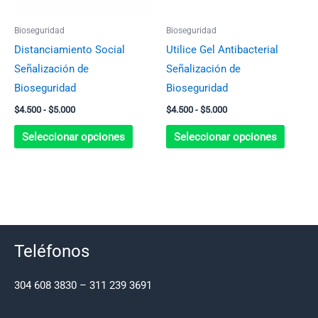
opciones
opcion
se
se
Bioseguridad
Bioseguridad
pueden
pueden
Distanciamiento Social
Utilice Gel Antibacterial
elegir
elegir
Señalización de
Señalización de
en
en
Bioseguridad
Bioseguridad
la
la
$
4.500
-
$
5.000
$
4.500
-
$
5.000
página
página
de
de
Seleccionar opciones
Seleccionar opciones
producto
produc
Teléfonos
304 608 3830 – 311 239 3691