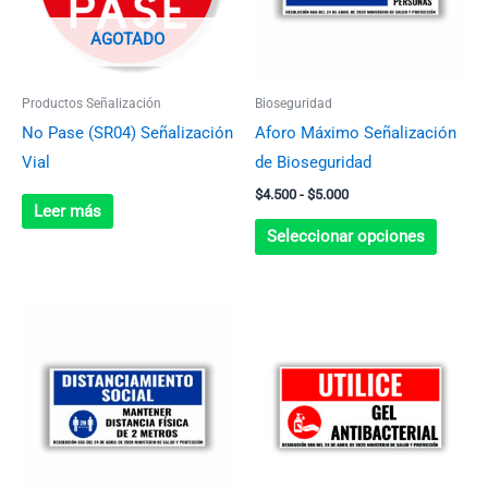
variant
Las
AGOTADO
opcion
se
Productos Señalización
Bioseguridad
pueden
No Pase (SR04) Señalización
Aforo Máximo Señalización
elegir
Vial
de Bioseguridad
en
$
4.500
-
$
5.000
la
Leer más
página
Seleccionar opciones
de
produc
Rango
Rango
Este
Este
de
de
producto
produc
precios:
precios:
desde
desde
tiene
tiene
$4.500
$4.500
múltiples
múltip
hasta
hasta
$5.000
$5.000
variantes.
variant
Las
Las