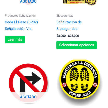
AGOTADO
opcion
se
Productos Señalización
Bioseguridad
pueden
Ceda El Paso (SR02)
Señalización de
elegir
Señalización Vial
Bioseguridad
en
$
3.000
-
$
25.000
la
Leer más
página
Seleccionar opciones
de
produc
AGOTADO