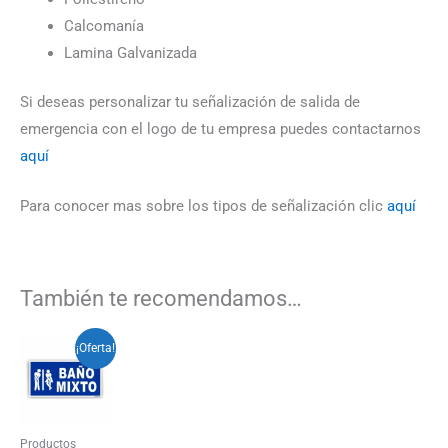
Calcomanía
Lamina Galvanizada
Si deseas personalizar tu señalización de salida de
emergencia con el logo de tu empresa puedes contactarnos
aquí
Para conocer mas sobre los tipos de señalización clic
aquí
También te recomendamos…
Rango
Este
¡Oferta!
de
producto
precios:
desde
tiene
$3.500
múltiples
hasta
Productos
$22.000