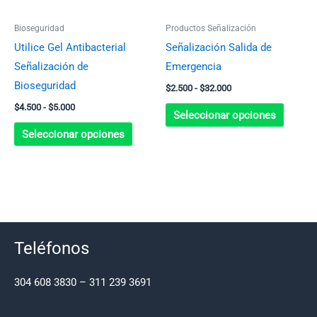
opciones
opcion
se
se
Bioseguridad
Productos Señalización
pueden
pueden
Utilice Gel Antibacterial
Señalización Salida de
elegir
elegir
Señalización de
Emergencia
en
en
Bioseguridad
$
2.500
-
$
32.000
la
la
$
4.500
-
$
5.000
página
página
Seleccionar opciones
de
de
Seleccionar opciones
producto
produc
Teléfonos
304 608 3830 – 311 239 3691