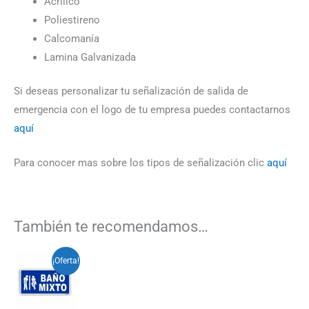
Acrílico
Poliestireno
Calcomanía
Lamina Galvanizada
Si deseas personalizar tu señalización de salida de
emergencia con el logo de tu empresa puedes contactarnos
aquí
Para conocer mas sobre los tipos de señalización clic
aquí
También te recomendamos…
Rango
Este
¡Oferta!
de
producto
precios:
desde
tiene
$3.500