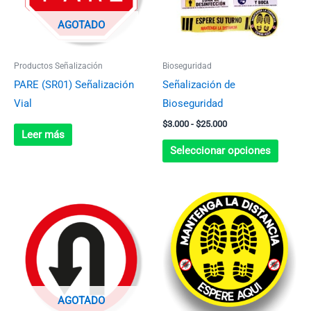
variant
Las
AGOTADO
opcion
se
Productos Señalización
Bioseguridad
pueden
PARE (SR01) Señalización
Señalización de
elegir
Vial
Bioseguridad
en
$
3.000
-
$
25.000
la
Leer más
página
Seleccionar opciones
de
produc
AGOTADO