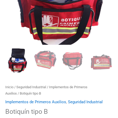
Inicio
/
Seguridad Industrial
/
Implementos de Primeros
Auxilios
/ Botiquín tipo B
Implementos de Primeros Auxilios
,
Seguridad Industrial
Botiquín tipo B