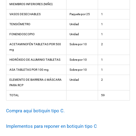
MIEMBROS INFERIORES (NIÑO)
VASOS DESECHABLES
Paquete por 25
1
TENSIÓMETRO
Unidad
1
FONENDOSCOPIO
Unidad
1
ACETAMINOFÉN TABLETAS POR 500
Sobre por 10
2
mg
HIDRÓXIDO DE ALUMINIO TABLETAS
Sobre por 10
1
ASA TABLETAS POR 100 mg
Sobre por 10
1
ELEMENTO DE BARRERA ó MÁSCARA
Unidad
2
PARA RCP
TOTAL
59
Compra aquí botiquín tipo C.
Implementos para reponer en botiquín tipo C