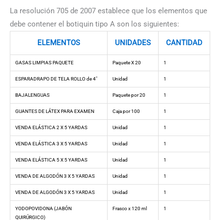
La resolución 705 de 2007 establece que los elementos que
debe contener el botiquin tipo A son los siguientes:
ELEMENTOS
UNIDADES
CANTIDAD
GASAS LIMPIAS PAQUETE
Paquete X 20
1
ESPARADRAPO DE TELA ROLLO de 4″
Unidad
1
BAJALENGUAS
Paquete por 20
1
GUANTES DE LÁTEX PARA EXAMEN
Caja por 100
1
VENDA ELÁSTICA 2 X 5 YARDAS
Unidad
1
VENDA ELÁSTICA 3 X 5 YARDAS
Unidad
1
VENDA ELÁSTICA 5 X 5 YARDAS
Unidad
1
VENDA DE ALGODÓN 3 X 5 YARDAS
Unidad
1
VENDA DE ALGODÓN 3 X 5 YARDAS
Unidad
1
YODOPOVIDONA (JABÓN
Frasco x 120 ml
1
QUIRÚRGICO)