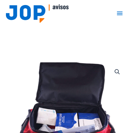
Ir
Men
al
princ
contenido