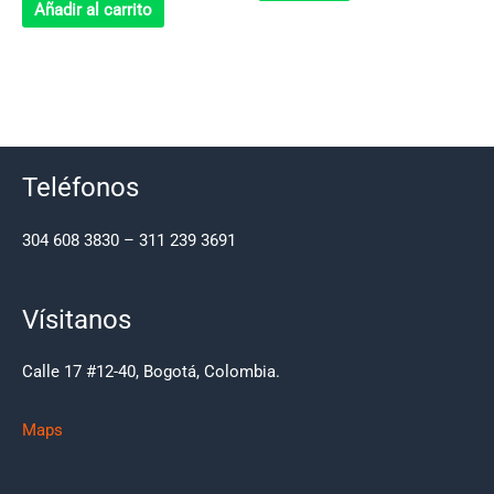
Añadir al carrito
Teléfonos
304 608 3830 – 311 239 3691
Vísitanos
Calle 17 #12-40, Bogotá, Colombia.
Maps