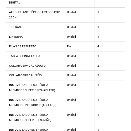
DIGITAL
ALCOHOL ANTISÉPTICO FRASCO POR
Unidad
1
275 ml
TIJERAS
Unidad
1
LINTERNA
Unidad
1
PILAS DE REPUESTO
Par
4
TABLA ESPINAL LARGA
Unidad
1
COLLAR CERVICAL ADULTO
Unidad
2
COLLAR CERVICAL NIÑO
Unidad
2
INMOVILIZADORES o FÉRULA
Unidad
1
MIEMBROS SUPERIORES (ADULTO)
INMOVILIZADORES o FÉRULA
Unidad
1
MIEMBROS INFERIORES (ADULTO)
INMOVILIZADORES o FÉRULA
Unidad
1
MIEMBROS SUPERIORES (NIÑO)
INMOVILIZADORES o FÉRULA
Unidad
1