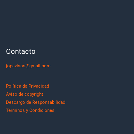
Contacto
jopavisos@gmail.com
Política de Privacidad
Aviso de copyright
Descargo de Responsabilidad
Términos y Condiciones