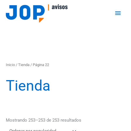
Ir
Men
al
princ
contenido
Ordenado
Inicio
/
Tienda
/ Página 22
por
popularidad
Tienda
Mostrando 253–253 de 253 resultados