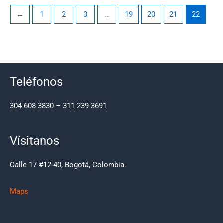
←
1
2
3
…
19
20
21
22
Teléfonos
304 608 3830 – 311 239 3691
Vísitanos
Calle 17 #12-40, Bogotá, Colombia.
Maps