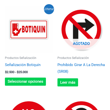
Rango
Este
¡Oferta!
de
producto
precios:
desde
tiene
$2.500
múltiples
hasta
$25.000
variantes.
Las
AGOTADO
opciones
se
Productos Señalización
Productos Señalización
pueden
Señalización Botiquín
Prohibido Girar A La Derecha
elegir
(SR08)
$
2.500
-
$
25.000
en
la
Seleccionar opciones
Leer más
página
de
producto