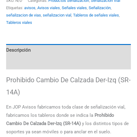
SKU:
N/D
Categorías:
Productos Señalización
,
Señalización Vial
Etiquetas:
avisos
,
Avisos viales
,
Señales viales
,
Señalización
,
señalizacion de vias
,
señalizacion vial
,
Tableros de señales viales
,
Tableros viales
Descripción
Información adicional
Prohibido Cambio De Calzada Der-Izq (SR-
14A)
En JOP Avisos fabricamos toda clase de señalización vial,
fabricamos los tableros donde se indica la
Prohibido
Cambio De Calzada Der-Izq (SR-14A)
y los distintos tipos de
soportes ya sean móviles o para anclar en el suelo.