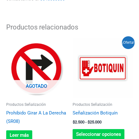
Productos relacionados
Rango
Este
¡Oferta!
de
produc
precios:
desde
tiene
$2.500
múltip
hasta
$25.000
variant
Las
AGOTADO
opcion
se
Productos Señalización
Productos Señalización
pueden
Prohibido Girar A La Derecha
Señalización Botiquín
elegir
(SR08)
$
2.500
-
$
25.000
en
la
Seleccionar opciones
Leer más