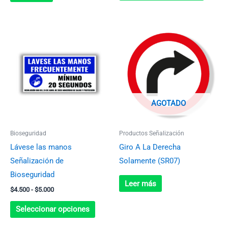
página
de
Rango
Este
produc
de
producto
precios:
desde
tiene
$4.500
múltiples
hasta
$5.000
variantes.
Las
AGOTADO
opciones
se
Bioseguridad
Productos Señalización
pueden
Lávese las manos
Giro A La Derecha
elegir
Señalización de
Solamente (SR07)
en
Bioseguridad
la
Leer más
$
4.500
-
$
5.000
página
de
Seleccionar opciones
producto