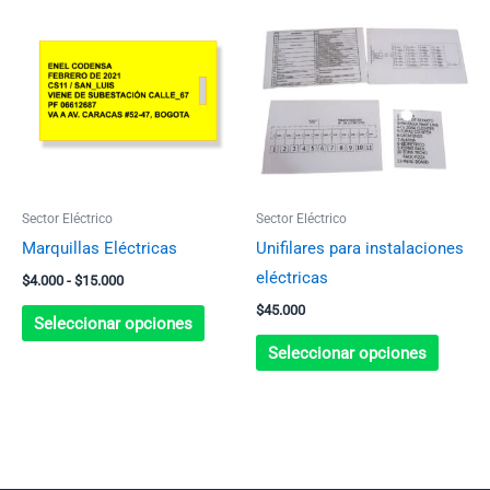
de
producto
produc
precios:
desde
tiene
tiene
$4.000
múltiples
múltip
hasta
$15.000
variantes.
variant
Las
Las
opciones
opcion
se
se
Sector Eléctrico
Sector Eléctrico
pueden
pueden
Marquillas Eléctricas
Unifilares para instalaciones
elegir
elegir
eléctricas
$
4.000
-
$
15.000
en
en
$
45.000
la
la
Seleccionar opciones
página
página
Seleccionar opciones
de
de
producto
produc