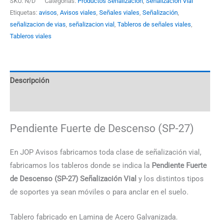
SKU:
N/D
Categorías:
Productos Señalización
,
Señalización Vial
Etiquetas:
avisos
,
Avisos viales
,
Señales viales
,
Señalización
,
señalizacion de vias
,
señalizacion vial
,
Tableros de señales viales
,
Tableros viales
Descripción
Información adicional
Pendiente Fuerte de Descenso (SP-27)
En JOP Avisos fabricamos toda clase de señalización vial,
fabricamos los tableros donde se indica la
Pendiente Fuerte
de Descenso (SP-27) Señalización Vial
y los distintos tipos
de soportes ya sean móviles o para anclar en el suelo.
Tablero fabricado en Lamina de Acero Galvanizada.