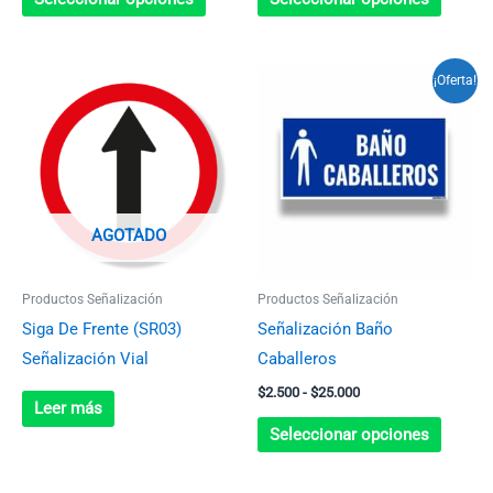
producto
produc
Rango
Este
¡Oferta!
de
produc
precios:
desde
tiene
$2.500
múltip
hasta
$25.000
variant
Las
AGOTADO
opcion
se
Productos Señalización
Productos Señalización
pueden
Siga De Frente (SR03)
Señalización Baño
elegir
Señalización Vial
Caballeros
en
$
2.500
-
$
25.000
la
Leer más
página
Seleccionar opciones
de