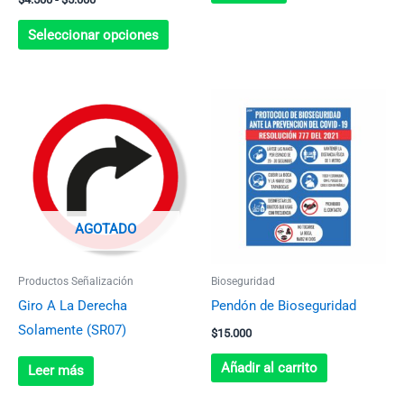
página
de
Seleccionar opciones
producto
AGOTADO
Productos Señalización
Bioseguridad
Giro A La Derecha
Pendón de Bioseguridad
Solamente (SR07)
$
15.000
Añadir al carrito
Leer más