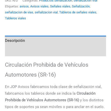
SKU:
N/D
Categorías:
Productos Señalización
,
Señalización Vial
Etiquetas:
avisos
,
Avisos viales
,
Señales viales
,
Señalización
,
señalizacion de vias
,
señalizacion vial
,
Tableros de señales viales
,
Tableros viales
Descripción
Información adicional
Circulación Prohibida de Vehículos
Automotores (SR-16)
En JOP Avisos fabricamos toda clase de señalización vial,
fabricamos los tableros donde se indica la
Circulación
Prohibida de Vehículos Automotores (SR-16)
y los distintos
tipos de soportes ya sean móviles o para anclar en el suelo.