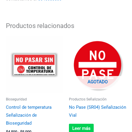
Productos relacionados
Rango
Este
de
producto
precios:
desde
tiene
$4.500
múltiples
hasta
$5.000
variantes.
Las
AGOTADO
opciones
se
Bioseguridad
Productos Señalización
pueden
Control de temperatura
No Pase (SR04) Señalización
elegir
Señalización de
Vial
en
Bioseguridad
la
Leer más
$
4.500
-
$
5.000