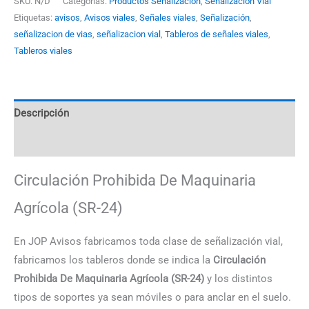
SKU:
N/D
Categorías:
Productos Señalización
,
Señalización Vial
Etiquetas:
avisos
,
Avisos viales
,
Señales viales
,
Señalización
,
señalizacion de vias
,
señalizacion vial
,
Tableros de señales viales
,
Tableros viales
Descripción
Información adicional
Circulación Prohibida De Maquinaria
Agrícola (SR-24)
En JOP Avisos fabricamos toda clase de señalización vial,
fabricamos los tableros donde se indica la
Circulación
Prohibida De Maquinaria Agrícola (SR-24)
y los distintos
tipos de soportes ya sean móviles o para anclar en el suelo.