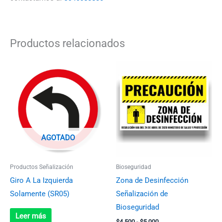
Productos relacionados
Rango
Este
de
produc
precios:
desde
tiene
$4.500
múltip
hasta
$5.000
variant
Las
AGOTADO
opcion
se
Productos Señalización
Bioseguridad
pueden
Giro A La Izquierda
Zona de Desinfección
elegir
Solamente (SR05)
Señalización de
en
Bioseguridad
la
Leer más
$
4.500
-
$
5.000