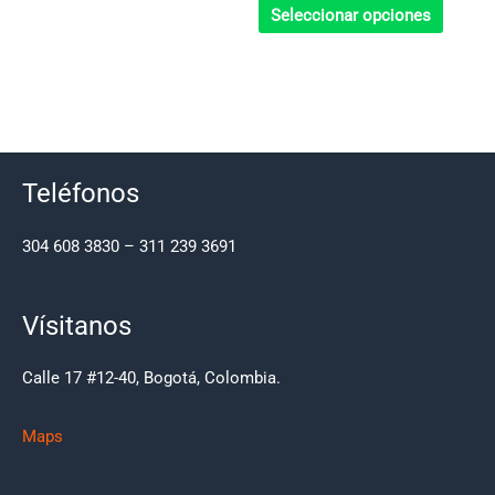
de
de
Seleccionar opciones
producto
produc
Teléfonos
304 608 3830 – 311 239 3691
Vísitanos
Calle 17 #12-40, Bogotá, Colombia.
Maps