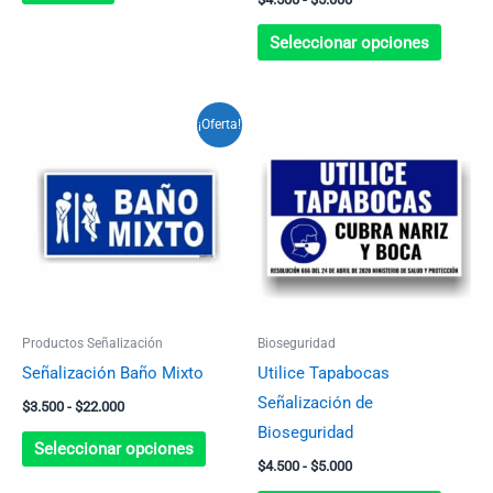
página
de
Seleccionar opciones
produc
Rango
Rango
Este
Este
¡Oferta!
de
de
producto
produc
precios:
precios:
desde
desde
tiene
tiene
$3.500
$4.500
múltiples
múltip
hasta
hasta
$22.000
$5.000
variantes.
variant
Las
Las
opciones
opcion
se
se
Productos Señalización
Bioseguridad
pueden
pueden
Señalización Baño Mixto
Utilice Tapabocas
elegir
elegir
Señalización de
$
3.500
-
$
22.000
en
en
Bioseguridad
la
la
Seleccionar opciones
$
4.500
-
$
5.000
página
página