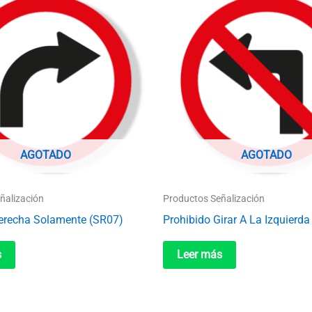
AGOTADO
AGOTADO
ñalización
Productos Señalización
Derecha Solamente (SR07)
Prohibido Girar A La Izquierd
s
Leer más