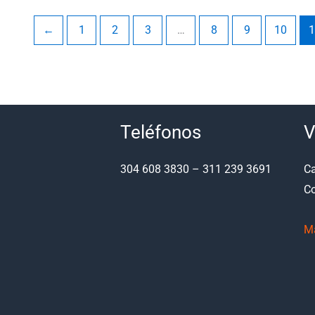
←
1
2
3
…
8
9
10
1
Teléfonos
V
304 608 3830 – 311 239 3691
Ca
Co
M