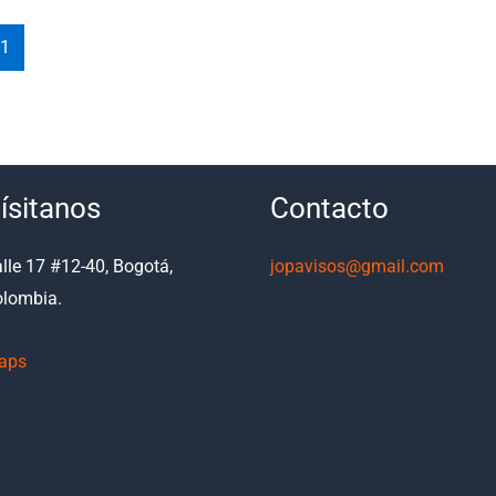
1
ísitanos
Contacto
lle 17 #12-40, Bogotá,
jopavisos@gmail.com
lombia.
aps