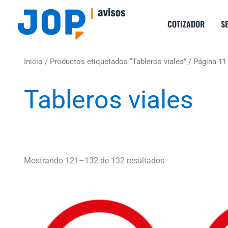
Ir
al
COTIZADOR
S
contenido
Inicio
/
Productos etiquetados “Tableros viales”
/ Página 11
Tableros viales
Ordenado
por
popularidad
Mostrando 121–132 de 132 resultados