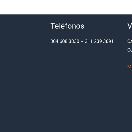
Teléfonos
V
304 608 3830 – 311 239 3691
Ca
Co
M