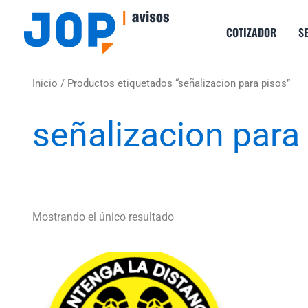
Ir
al
COTIZADOR
S
contenido
Inicio
/ Productos etiquetados “señalizacion para pisos”
señalizacion para
Mostrando el único resultado